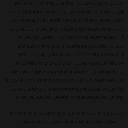
Ø§Ù„Ø¬Ø³Ù…. Ø§ØªØµÙ„ Ø¨Ù†Ø§ Ù„Ù…Ø¹Ø±ÙØ© Ø¬Ù…ÙŠØ¹
Ø®Ø¯Ù…Ø§Øª Ø§Ù„ØªØ¯Ù„ÙŠÙƒ Ù„Ø¯ÙŠÙ†Ø§ ÙÙŠ Ø³ØªÙŠÙ„Ø§
Ù…Ù†ØªØ¬Ø¹ ØµØ­ÙŠ Ù„Ø¯ÙŠÙ†Ø§ Ø£Ù†ÙˆØ§Ø¹ Ù…Ø®ØªÙ„ÙØ©
Ù…Ù† Ø²ÙŠÙˆØª Ø§Ù„ØªØ¯Ù„ÙŠÙƒ Ø§Ù„ØªÙŠ ØªØ³ØªØ±Ø®ÙŠ
Ø¹Ù„Ù‰ Ø§Ù„Ø¬Ø³Ù…. Ø§Ø³ØªØ±Ø® ÙˆØ§Ø³ØªØ±Ø® ÙÙŠ
Ø³ØªÙŠÙ„Ø§ Ù…Ù†ØªØ¬Ø¹ ØµØ­ÙŠ Ø­ØªÙ‰ ØªÙƒÙˆÙ† ÙÙŠ
ÙŠØ¯ÙŠÙƒ Ø§Ù„ÙŠÙ…Ù†Ù‰ Ù…Ø¹ Ø£ÙØ¶Ù„ ØªØ¯Ù„ÙŠÙƒ
Ù„Ù„Ø²ÙŠÙˆØª Ø¨Ø§Ù„Ù‚Ø±Ø¨ Ù…Ù† JLT & JBR Ù„Ø¯ÙŠÙ†Ø§
ÙØ±ÙŠÙ‚ Ù…Ø­ØªØ±Ù Ù„ØªØ¬Ø±Ø¨Ø© ØªØ¯Ù„ÙŠÙƒ ÙƒØ§Ù…Ù„
Ù„Ù„Ø²ÙŠÙˆØª Ù„Ù…Ø¯Ø© Ø³Ø§Ø¹Ø© ÙÙŠ Ù…Ø§Ø±ÙŠÙ†Ø§ Ù…Ø¹
ÙØ±Ùƒ ÙˆØ¶ØºØ· ÙˆØ§Ø­ØªÙƒØ§Ùƒ Ù„ØªÙˆÙÙŠØ± Ø§Ù„Ø¯ÙØ¡
ÙˆØ§Ù„ØµØ­Ø© Ø§Ù„Ø¬ÙŠØ¯Ø© ÙˆØ±Ø§Ø­Ø© Ø§Ù„Ø¨Ø§Ù„
ØªÙ…ØªØ¹ Ø¨Ø§Ù„Ù‡Ø¯ÙˆØ¡ Ø§Ù„Ø¬Ø³Ø¯ÙŠ ÙˆØ§Ù„Ø¹Ù‚Ù„ÙŠ
Ù…Ù† Ø®Ù„Ø§Ù„ Ø¬Ù„Ø³Ø© ØªØ¯Ù„ÙŠÙƒ Ø²ÙŠØªÙŠØ© ÙÙŠ