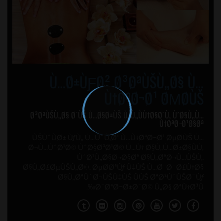
Ù…Ø±ÙƑØ² Ø³ØªÙŠÙ„Ø§ Ù…
Ù†ØªØ¬Ø¹ ØΜØ­ÙŠ
Ø³ØªÙŠÙ„Ø§ Ø¯ÙŠ Ù…Ø§Ø±ÙŠ Ù„Ù„ÙÙ†Ø§Ø¯Ù‚ ÙˆØ§Ù„Ù…
Ù†ØªØ¬Ø¹Ø§Øª
ÙŠÙˆÙØ± ÙƒÙ„ Ù…ÙˆÙ‚Ø¹ Ù…Ù†ØªØ¬Ø¹ ØµØ­ÙŠ Ù…
Ø¬Ù…ÙˆØ¹Ø© ÙˆØ§Ø³Ø¹Ø© Ù…Ù† Ø§Ù„Ù…Ø±Ø§ÙÙ‚
ÙˆØ¹Ù„Ø§Ø¬Ø§Øª Ø§Ù„ØªØ¬Ù…ÙŠÙ„
Ø§Ù„Ø£ØµÙŠÙ„Ø©. ØµØ­ØªÙƒ Ù‡ÙŠ Ù…Ø¨Ø¯Ø£Ù†Ø§
Ø§Ù„ØªÙˆØ¬ÙŠÙ‡ÙŠ ÙÙŠ ØªØ²ÙˆÙŠØ¯Ùƒ
Ø¨ØªØ¬Ø±Ø¨Ø© Ù„Ø§ ØªÙ†Ø³Ù‰.