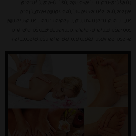
Ø¯Ø¨ÙŠ Ù„ØªØ¬Ù…ÙŠÙ„ Ø§Ù„Ø¬Ø³Ù… ÙˆØªÙ†Ø´ÙŠØ·Ù‡
Ø¨Ø§Ù„Ø¥Ø¶Ø§ÙØ© Ø¥Ù„Ù‰ ØªÙ†Ø´ÙŠØ· Ø¬Ù„Ø³Ø§Øª
Ø§Ù„ØªÙ†Ø¸ÙŠÙ. Ø³ÙˆÙ ØªØ­ØµÙ„ Ø¹Ù„Ù‰ Ù‡Ø¯ÙˆØ¡ Ø¹Ù‚Ù„ÙŠ
ÙˆØ¬Ø³Ø¯ÙŠ Ù…Ø¹ Ø£ÙØ¶Ù„ Ù…Ø³Ø§Ø¬ Ø¨Ø§Ù„Ø²ÙŠØª ÙÙŠ
Ø§Ù„Ù…Ø§Ø±ÙŠÙ†Ø§ Ø¨Ø·Ø±Ù‚ Ø¹Ù„Ø§Ø¬ÙŠØ© Ø­Ø¯ÙŠØ«Ø©