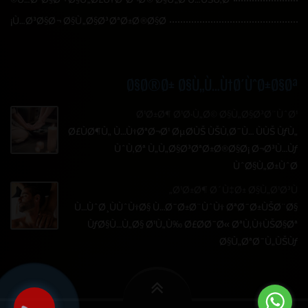
Ù…Ø³Ø§Ø¬ Ø§Ù„Ø§Ø³ØªØ±Ø®Ø§Ø¡
Ø§Ø®Ø± Ø§Ù„Ù…Ù†Ø´ÙˆØ±Ø§Øª
Ø¹Ø±Ø¶ Ø¹Ø·Ù„Ø© Ø§Ù„Ø§Ø³Ø¨ÙˆØ¹
Ø£ÙØ¶Ù„ Ù…Ù†ØªØ¬Ø¹ ØµØ­ÙŠ ÙŠÙ‚Ø¯Ù… ÙÙŠ ÙƒÙ„
ÙˆÙ‚Øª Ù„Ù„Ø§Ø³ØªØ±Ø®Ø§Ø¡ Ø¬Ø³Ù…Ùƒ
ÙˆØ§Ù„Ø±ÙˆØ­
Ø¹Ø±Ø¶ Ø´Ù‡Ø± Ø§Ù„Ø¹Ø³Ù„
Ù…ÙˆØ¸ÙÙˆÙ†Ø§ Ù…Ø¯Ø±Ø¨ÙˆÙ† ØªØ¯Ø±ÙŠØ¨Ø§
ÙƒØ§Ù…Ù„Ø§ Ø¹Ù„Ù‰ Ø£Ø­Ø¯Ø« ØªÙ‚Ù†ÙŠØ§Øª
Ø§Ù„ØªØ¯Ù„ÙŠÙƒ