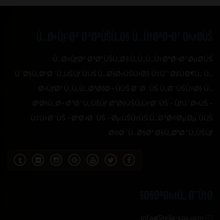
Ù…Ø±ÙƑØ² Ø³ØªÙŠÙ„Ø§ Ù…Ù†ØªØ¬Ø¹ ØΜØ­ÙŠ
Ù…Ø±ÙƒØ² Ø³ØªÙŠÙ„Ø§ Ù„Ù„Ù…Ù†ØªØ¬Ø¹ ØµØ­ÙŠ
ÙˆØ§Ù„ØªØ¯Ù„ÙŠÙƒ ÙÙŠ Ù…Ø§Ø±ÙŠÙ†Ø§ Ù‡Ùˆ Ø£ÙØ¶Ù„ Ù…
Ø±ÙƒØ² Ù„Ù„Ù…Ø³Ø§Ø¬ ÙÙŠ Ø¯Ø¨ÙŠ Ù„Ø¯ÙŠÙ†Ø§ Ù…
Ø¹Ø§Ù„Ø¬ ØªØ¯Ù„ÙŠÙƒ ØªØ§ÙŠÙ„Ù†Ø¯ÙŠ - ÙƒÙˆØ±ÙŠ -
Ù‡Ù†Ø¯ÙŠ - Ø¹Ø±Ø¨ÙŠ - ØµÙŠÙ†ÙŠ Ù…ØªØ®ØµØµ ÙÙŠ
Ø®Ø¯Ù…Ø§Øª Ø§Ù„ØªØ¯Ù„ÙŠÙƒ
Ø§ØªØΜÙ„ Ø¨Ù†Ø§
info@Stella-spa.com