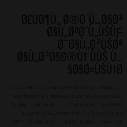
Ø£ÙØ¶Ù„ Ø®Ø¯Ù…Ø§Øª
Ø§Ù„ØªØ¯Ù„ÙŠÙƑ
Ø¨Ø§Ù„Ø²ÙŠØª
Ø§Ù„Ø³Ø§Ø®Ù† ÙÙŠ Ù…
Ø§Ø±ÙŠÙ†Ø§
Ù‡Ø¯ÙÙ†Ø§ ÙÙŠ Ù…Ø±ÙƒØ² Ø³ØªÙŠÙ„Ø§ Ù„Ù„Ù…Ø³Ø§Ø¬ ÙÙŠ
Ø¯Ø¨ÙŠ Ù‡Ùˆ ØªÙˆÙÙŠØ± ÙÙˆØ§Ø¦Ø¯ Ø¥ÙŠØ¬Ø§Ø¨ÙŠØ©
Ù„ÙƒØ§Ù…Ù„ Ø§Ù„Ø¬Ø³Ù… Ù…Ø¹ ØªØ¯Ù„ÙŠÙƒ Ø¨Ø§Ù„Ø²ÙŠØª
Ø§Ù„Ø¯Ø§ÙØ¦ Ù„Ù„Ø³ÙŠØ¯Ø§Øª ÙˆØ§Ù„Ø±Ø¬Ø§Ù„ ØŒ
Ù„ØªØ®ÙÙŠÙ Ø§Ù„Ø£Ù„Ù… ÙˆØ§Ù„ØµØ¯Ø§Ø¹ ÙˆØªÙ†Ø´ÙŠØ·