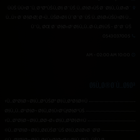
ÙÙŠ ÙÙ†Ø¯Ù‚ Ø³ØªÙŠÙ„Ø§ Ø¯ÙŠ Ù…Ø§Ø±ÙŠ Ø¨Ø§Ù„Ù‚Ø±Ø¨
Ù…Ù† Ø´Ø§Ø·Ø¦ Ø¬Ù…ÙŠØ±Ø§ ÙˆØ¯Ø¨ÙŠ Ù…Ø§Ø±ÙŠÙ†Ø§ Ù…
ÙˆÙ„ ØŒ Ø´Ø§Ø±Ø¹ Ø§Ù„Ù…Ø·Ù„Ø§ÙŠ - Ø¯Ø¨ÙŠ
0543037005
10:00 AM - 02:00 AM
Ø§Ù„Ø®Ø¯Ù…Ø§Øª
Ù…Ø³Ø§Ø¬ Ø§Ù„Ø²ÙŠØª Ø§Ù„Ø³Ø§Ø®Ù†
Ø§Ù„Ù…Ø³Ø§Ø¬ Ø§Ù„Ø§Ù†Ø¹ÙƒØ§Ø³ÙŠ
Ù…Ø³Ø§Ø¬ Ø§Ù„Ø­Ø¬Ø± Ø§Ù„Ø³Ø§Ø®Ù†
Ù…Ø³Ø§Ø¬ Ø§Ù„Ø£ÙŠØ¯ÙŠ Ø§Ù„Ø£Ø±Ø¨Ø¹Ø©
Ù…Ø³Ø§Ø¬ Ø§Ù„Ø£Ù†Ø³Ø¬Ø© Ø§Ù„Ø¹Ù…ÙŠÙ‚Ø©