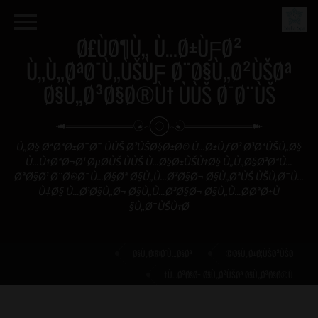
Ø£ÙØ¶Ù„ Ù…Ø±ÙƑØ²
Ù„Ù„ØªØ¯Ù„ÙŠÙƑ Ø¨Ø§Ù„Ø²ÙŠØª
Ø§Ù„Ø³Ø§Ø®Ù† ÙÙŠ Ø¯Ø¨ÙŠ
Ù„Ø§ ØªØªØ±Ø¯Ø¯ ÙÙŠ Ø²ÙŠØ§Ø±Ø© Ù…Ø±ÙƒØ² Ø³ØªÙŠÙ„Ø§
Ù…Ù†ØªØ¬Ø¹ ØµØ­ÙŠ ÙÙŠ Ù…Ø§Ø±ÙŠÙ†Ø§ Ù„Ù„Ø§Ø³ØªÙ…
ØªØ§Ø¹ Ø¨Ø®Ø¯Ù…Ø§Øª Ø§Ù„Ù…Ø³Ø§Ø¬ Ø§Ù„ØªÙŠ ÙŠÙ‚Ø¯Ù…
Ù‡Ø§ Ù…Ø¹Ø§Ù„Ø¬ Ø§Ù„Ù…Ø³Ø§Ø¬ Ø§Ù„Ù…Ø­ØªØ±Ù
Ù„Ø¯ÙŠÙ†Ø§
Ø§Ù„Ø®Ø¯Ù…Ø§Øª
Ø§Ù„Ø±Ø¦ÙŠØ³ÙŠØ©
Ù…Ø³Ø§Ø¬ Ø§Ù„Ø²ÙŠØª Ø§Ù„Ø³Ø§Ø®Ù†