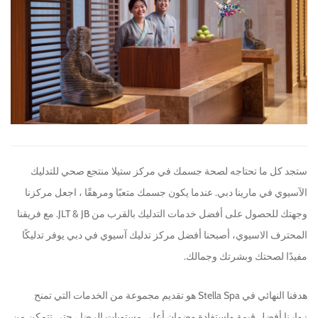
ستجد كل ما تحتاجه لصحة جسمك في مركز ستيلا منتجع صحي للتدليك
الآسيوي في مارينا دبي. عندما يكون جسمك متعبًا ومرهقًا ، اجعل مركزنا
وجهتك للحصول على أفضل خدمات التدليك بالقرب من JLT & JB. مع فريقنا
المحترف الاسيوي، أصبحنا أفضل مركز تدليك آسيوي في دبي يوفر تدليكًا
مفيدًا لصحتك وبشرتك وجمالك.
هدفنا النهائي في Stella Spa هو تقديم مجموعة من الخدمات التي تمنح
زوارنا أفضل قيمة واستفادة وضمان أعلى مستويات الرضا ، حتى تتمكن من