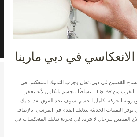
لانعكاسي في دبي مارينا
 مساج القدمين في دبي. تعال وجرب التدليك المنعكس في
منتجع صحي ستيلا في مارينا. يوفر التدليك المنعكس بالقرب من JLT & JBR نشاطًا للجسم بالكامل لأنه يحفز
ومرونة الحركة لكامل الجسم. سوف تجد الفرق بعد تدليك
يوفر التقنيات الحديثة لتدليك القدم في المرسى. بالإضافة
اج القدمين للرجال لا تتردد في تجربة تدليك المنعكسات في