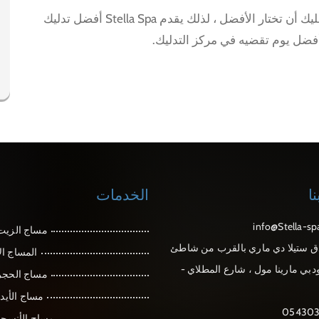
يوجد اليوم الكثير من مراكز التدليك في دبي ولكن عليك أن تختار الأفضل ، لذلك يقدم Stella Spa أفضل تدليك
ا
الخدمات
info@Stella-s
مساج الزيت
ق ستيلا دي ماري بالقرب من شاطئ
المساج ا
دبي مارينا مول ، شارع المطلاي -
مساج الحجر
مساج الأيدي
05430
مساج الأنسجة