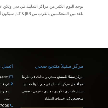
للقدمين المنعكسين بالقرب من JLT & JBR. سيكون أفضل يوم تقضيه في مركز التدليك.
مركز ستيلا منتجع صحي
اتصل بن
مركز ستيلا للمنتجع صحي والتدليك في مارينا
pa.com
هو أفضل مركز للمساج في دبي لدينا معالج
في فند
تدليك تايلندي - كوري - هندي - عربي - صيني
جميرا و
متخصص في خدمات التدليك
دبي
37005