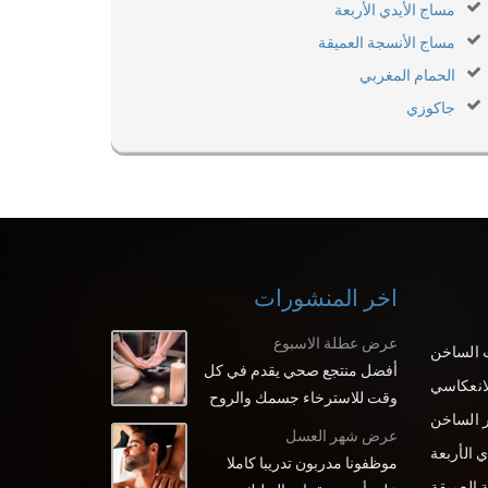
مساج الأيدي الأربعة
مساج الأنسجة العميقة
الحمام المغربي
جاكوزي
اخر المنشورات
عرض عطلة الاسبوع
 الساخن
أفضل منتجع صحي يقدم في كل
لانعكاسي
وقت للاسترخاء جسمك والروح
 الساخن
عرض شهر العسل
 الأربعة
موظفونا مدربون تدريبا كاملا
 العميقة