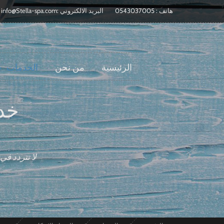
هاتف : 0543037005
البريد الالكتروني :
info@Stella-spa.com
الرئيسية
من نحن
الخدمات
خدم
لا تتردد في