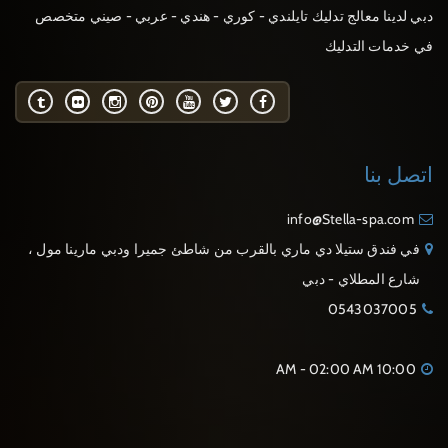
دبي لدينا معالج تدليك تايلندي - كوري - هندي - عربي - صيني متخصص
في خدمات التدليك
اتصل بنا
info@Stella-spa.com
في فندق ستيلا دي ماري بالقرب من شاطئ جميرا ودبي مارينا مول ،
شارع المطلاي - دبي
0543037005
10:00 AM - 02:00 AM