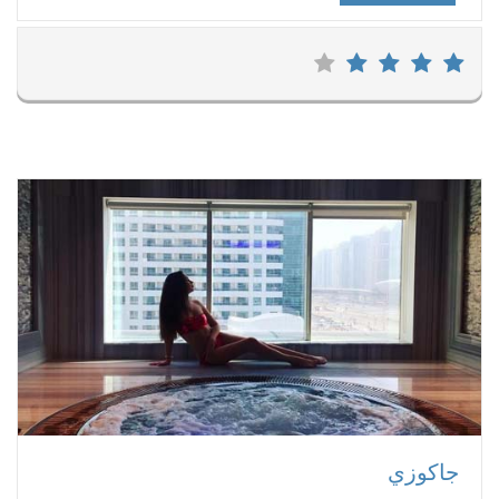
جاكوزي